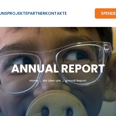
 UNS
PROJEKTE
PARTNER
KONTAKTE
SPEND
ANNUAL REPORT
Home
→
Wir über uns
→
Annual Report