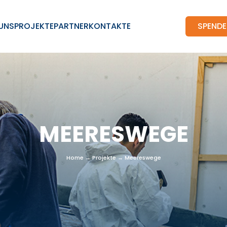
 UNS
PROJEKTE
PARTNER
KONTAKTE
SPEND
MEERESWEGE
Home
→
Projekte
→
Meereswege