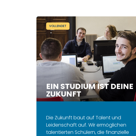
VOLLENDET
EIN STUDIUM IST DEINE
ZUKUNFT
Die Zukunft baut auf Talent und
Leidenschaft auf.
Wir ermöglichen
talentierten Schülern, die finanzielle