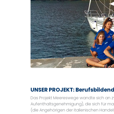
UNSER PROJEKT: Berufsbildend
Das Projekt Meereswege wandte sich an zw
Aufenthaltsgenehmigung), die sich für mari
(die Angehörigen der italienischen Hande