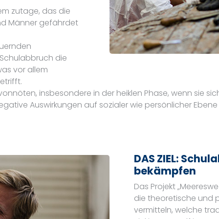
lem zutage, das die
und Männer gefährdet
auernden
 Schulabbruch die
was vor allem
rifft.
onnöten, insbesondere in der heiklen Phase, wenn sie si
gative Auswirkungen auf sozialer wie persönlicher Ebene
DAS ZIEL: Schul
bekämpfen
Das Projekt „Meeresw
die theoretische und p
vermitteln, welche tra