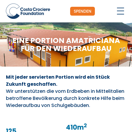
SPENDEN
EINE PORTION AMATRICIANA
FÜR DEN WIEDERAUFBAU
Mit jeder servierten Portion wird ein Stück
Zukunft geschaffen.
Wir unterstützen die vom Erdbeben in Mittelitalien
betroffene Bevölkerung durch konkrete Hilfe beim
Wiederaufbau von Schulgebäuden.
2
410
m
125