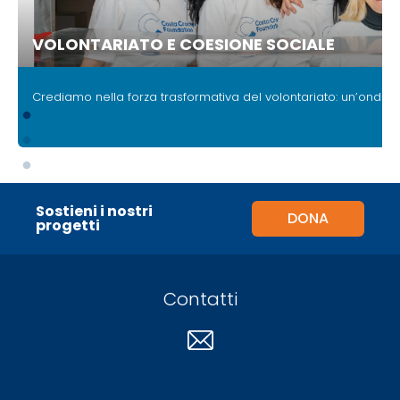
VOLONTARIATO E COESIONE SOCIALE
.
Crediamo nella forza trasformativa del volontariato:
un’onda di
Sostieni i nostri
DONA
progetti
Contatti