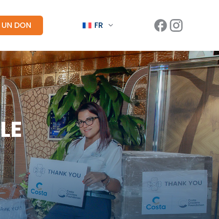
E UN DON
FR
LE