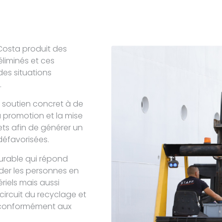
 Costa produit des
éliminés et ces
des situations
.
un soutien concret à de
 promotion et la mise
ets afin de générer un
défavorisées.
urable qui répond
der les personnes en
riels mais aussi
circuit du recyclage et
, conformément aux