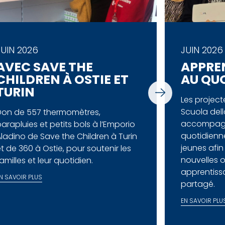
JUIN 2026
JUIN 2026
AVEC SAVE THE
APPRE
CHILDREN À OSTIE ET
AU QU
TURIN
Les projecte
Scuola del
Don de 557 thermomètres,
accompagne
arapluies et petits bols à l’Emporio
quotidienn
ladino de Save the Children à Turin
jeunes afi
t de 360 à Ostie, pour soutenir les
nouvelles 
amilles et leur quotidien.
apprentis
N SAVOIR PLUS
partagé.
EN SAVOIR PLU