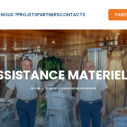
-NOUS ?
PROJETS
PARTNERS
CONTACTS
FAIR
SSISTANCE MATERIEL
Home
→
Projets
→
Assistance Materielle