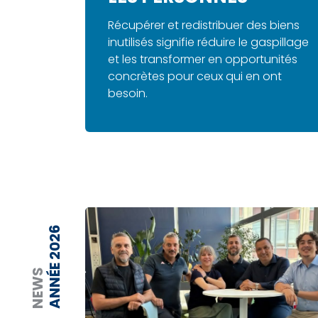
Récupérer et redistribuer des biens
inutilisés signifie réduire le gaspillage
et les transformer en opportunités
concrètes pour ceux qui en ont
besoin.
ANNÉE 2026
NEWS