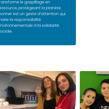
ransforme le gaspillage en
essource, protégeant la planète.
onner est un geste d’attention qui
arie la responsabilité
nvironnementale à la solidarité
ociale.