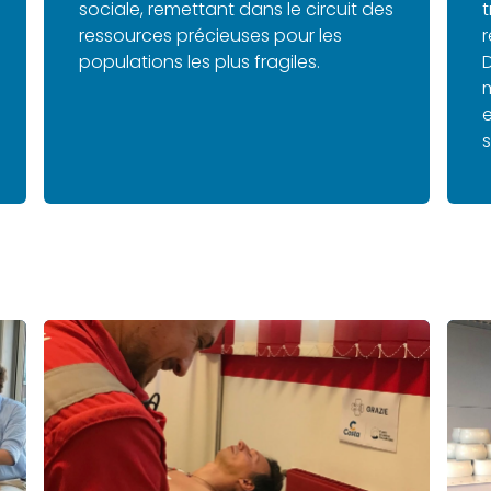
sociale, remettant dans le circuit des
t
ressources précieuses pour les
r
populations les plus fragiles.
D
m
e
s