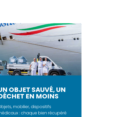
UN OBJET SAUVÉ, UN
DÉCHET EN MOINS
bjets, mobilier, dispositifs
médicaux : chaque bien récupéré