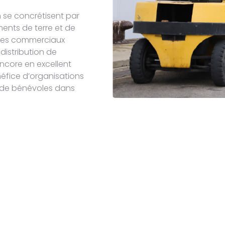
 se concrétisent par
ments de terre et de
ires commerciaux
distribution de
ncore en excellent
énéfice d’organisations
 de bénévoles dans